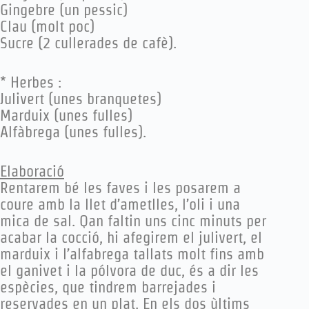
Gingebre (un pessic)
Clau (molt poc)
Sucre (2 cullerades de cafè).
* Herbes :
Julivert (unes branquetes)
Marduix (unes fulles)
Alfàbrega (unes fulles).
Elaboració
Rentarem bé les faves i les posarem a
coure amb la llet d’ametlles, l’oli i una
mica de sal. Qan faltin uns cinc minuts per
acabar la cocció, hi afegirem el julivert, el
marduix i l’alfabrega tallats molt fins amb
el ganivet i la pólvora de duc, és a dir les
espècies, que tindrem barrejades i
reservades en un plat. En els dos ùltims