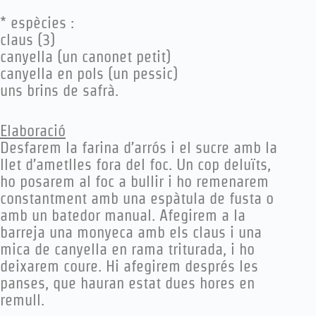
* espècies :
claus (3)
canyella (un canonet petit)
canyella en pols (un pessic)
uns brins de safrà.
Elaboració
Desfarem la farina d’arrós i el sucre amb la
llet d’ametlles fora del foc. Un cop deluïts,
ho posarem al foc a bullir i ho remenarem
constantment amb una espàtula de fusta o
amb un batedor manual. Afegirem a la
barreja una monyeca amb els claus i una
mica de canyella en rama triturada, i ho
deixarem coure. Hi afegirem després les
panses, que hauran estat dues hores en
remull.