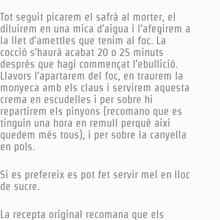
Tot seguit picarem el safrà al morter, el
diluirem en una mica d’aigua i l’afegirem a
la llet d’amettles que tenim al foc. La
cocció s’haurà acabat 20 o 25 minuts
després que hagi commençat l’ebullició.
Llavors l’apartarem del foc, en traurem la
monyeca amb els claus i servirem aquesta
crema en escudelles i per sobre hi
repartirem els pinyons (recomano que es
tinguin una hora en remull perquè aixi
quedem més tous), i per sobre la canyella
en pols.
Si es prefereix es pot fet servir mel en lloc
de sucre.
La recepta original recomana que els