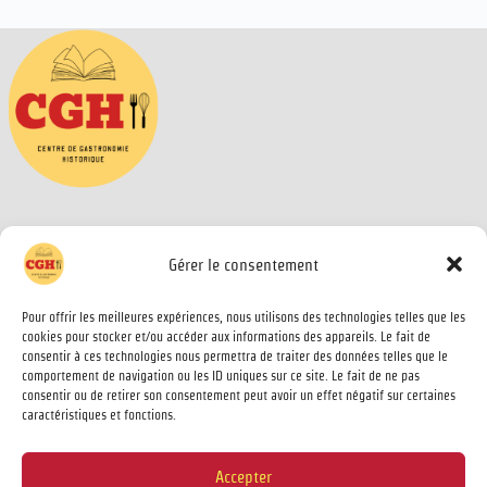
Centre de gastronomie historique asbl
Gérer le consentement
Avenue de L’Oud-Kapelleke 5 bte 59
1140 Evere
Pour offrir les meilleures expériences, nous utilisons des technologies telles que les
gastronomie.historique@gmail.com
cookies pour stocker et/ou accéder aux informations des appareils. Le fait de
consentir à ces technologies nous permettra de traiter des données telles que le
comportement de navigation ou les ID uniques sur ce site. Le fait de ne pas
consentir ou de retirer son consentement peut avoir un effet négatif sur certaines
caractéristiques et fonctions.
Accepter