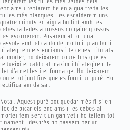
Llençarem les fulles més verdes dels
enciams i rentarem bé en aigua freda les
fulles més blanques. Les escaldarem uns
quatre minuts en aigua bullint amb les
cebes tallades a trossos no gaire grossos.
Les escorrerem. Posarem al foc una
cassola amb el caldo de moltó i quan bulli
hi afegirem els enciams i le cebes triturats
al morter, ho deixarem coure fins que es
redueixi el caldo al màxim i hi afegirem la
llet d’ametlles i el formatge. Ho deixarem
coure tot junt fins que es formi un puré. Ho
rectificarem de sal.
Nota : Aquest puré pot quedar més fi si en
lloc de picar els enciams i les cebes al
morter fem servit un ganivet i ho tallem tot
finament i després ho passem per un
passapurés.