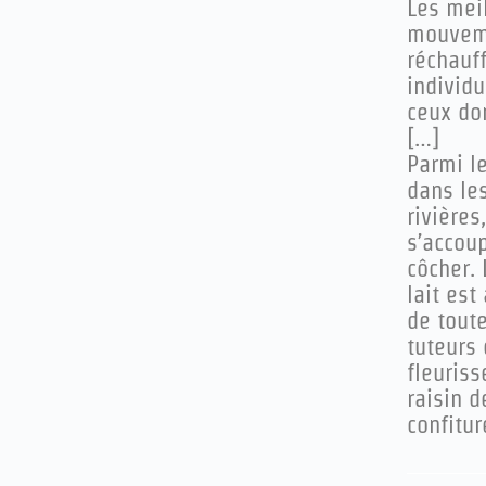
L
es meil
mouvemen
réchauff
individu
ceux don
[…]
Parmi l
dans les
rivières
s’accou
côcher. 
lait est
de toute
tuteurs 
fleuriss
raisin d
confitur