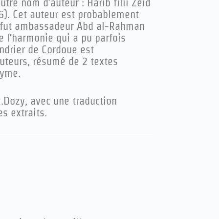
tre nom d’auteur : Harib filii Zeid
76). Cet auteur est probablement
i fut ambassadeur Abd al-Rahman
e l’harmonie qui a pu parfois
ndrier de Cordoue est
teurs, résumé de 2 textes
nyme.
R.Dozy, avec une traduction
s extraits.