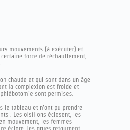
eurs mouvements (à exécuter) et
 certaine force de réchauffement,
.
ion chaude et qui sont dans un âge
dont la complexion est froide et
a phlébotomie sont permises.
 le tableau et n’ont pu prendre
nts : Les oisillons éclosent, les
t en mouvement, les femmes
re éclore, les grues retournent