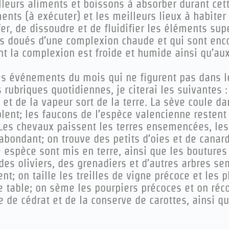
leurs aliments et boissons à absorber durant cett
ts (à exécuter) et les meilleurs lieux à habiter 
er, de dissoudre et de fluidifier les éléments sup
s doués d’une complexion chaude et qui sont encor
t la complexion est froide et humide ainsi qu’aux
es événements du mois qui ne figurent pas dans le
 rubriques quotidiennes, je citerai les suivantes 
, et de la vapeur sort de la terre. La sève coule d
plent; les faucons de l’espèce valencienne resten
Les chevaux paissent les terres ensemencées, les 
 abondant; on trouve des petits d’oies et de canar
 espèce sont mis en terre, ainsi que les boutures
des oliviers, des grenadiers et d’autres arbres s
ent; on taille les treilles de vigne précoce et les
e table; on sème les pourpiers précoces et on réco
e de cédrat et de la conserve de carottes, ainsi qu