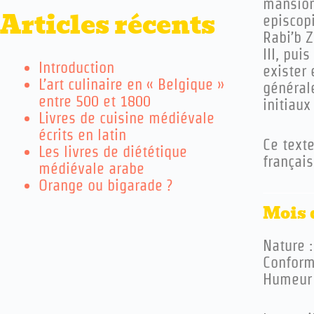
mansions
Articles récents
episcop
Rabi’b 
III, pu
Introduction
exister
L’art culinaire en « Belgique »
général
entre 500 et 1800
initiaux
Livres de cuisine médiévale
écrits en latin
Ce text
Les livres de diététique
français
médiévale arabe
Orange ou bigarade ?
Mois 
Nature :
Conformi
Humeur 