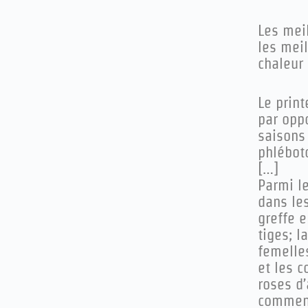
L
es mei
les meil
chaleur
Le prin
par oppo
saisons 
phlébot
[…]
Parmi l
dans les
greffe 
tiges; l
femelle
et les c
roses d’
commenc