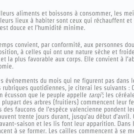
lleurs aliments et boissons à consommer, les mei
leurs lieux à habiter sont ceux qui réchauffent e
 est douce et l’humidité minime.
temps convient, par conformité, aux personnes do
sition, à celles qui ont une nature sèche et froid
et la plus favorable aux corps. Elle convient à l’
omie.
es événements du mois qui ne figurent pas dans le
 rubriques quotidiennes, je citerai les suivants : 
en écusson que le peuple appelle
tarqi’
; les céréa
a plupart des arbres (fruitiers) commencent leur f
s des faucons de l’espèce valencienne pondent leu
ouvent trente jours durant, jusqu’au début d’avril.
avant-saison et les lis font leur apparition. Dans 
ent à se former. Les cailles commencent à se mon