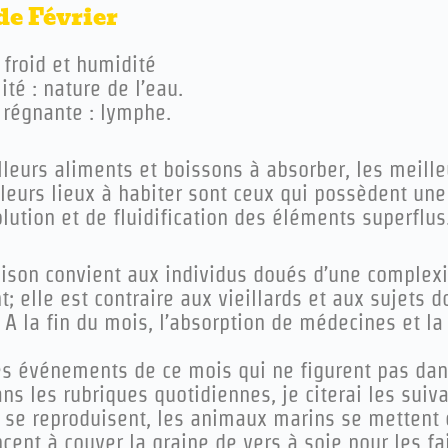
de Février
 froid et humidité
té : nature de l’eau.
régnante : lymphe.
lleurs aliments et boissons à absorber, les meill
leurs lieux à habiter sont ceux qui possèdent une
lution et de fluidification des éléments superflus
aison convient aux individus doués d’une complex
t; elle est contraire aux vieillards et aux sujets 
 A la fin du mois, l’absorption de médecines et l
es événements de ce mois qui ne figurent pas dans
ns les rubriques quotidiennes, je citerai les suiva
s se reproduisent, les animaux marins se metten
nt à couver la graine de vers à soie pour les fai