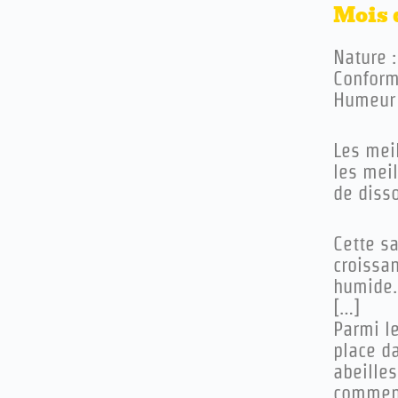
Mois 
Nature :
Conformi
Humeur 
L
es mei
les meil
de disso
Cette s
croissan
humide.
[…]
Parmi l
place da
abeille
commence