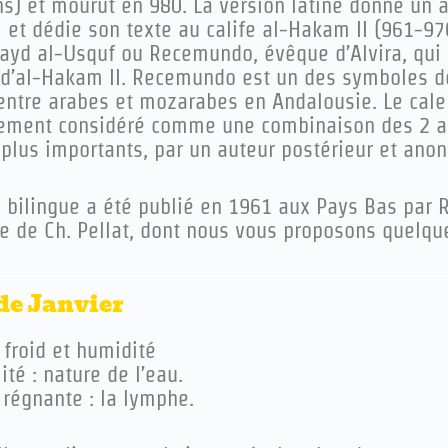
) et mourut en 980. La version latine donne un au
i et dédie son texte au calife al-Hakam II (961-9
Zayd al-Usquf ou Recemundo, évêque d’Alvira, qu
is d’al-Hakam II. Recemundo est un des symboles d
 entre arabes et mozarabes en Andalousie. Le cale
ement considéré comme une combinaison des 2 au
 plus importants, par un auteur postérieur et ano
e bilingue a été publié en 1961 aux Pays Bas par 
e de Ch. Pellat, dont nous vous proposons quelque
de Janvier
 froid et humidité
té : nature de l’eau.
régnante : la lymphe.