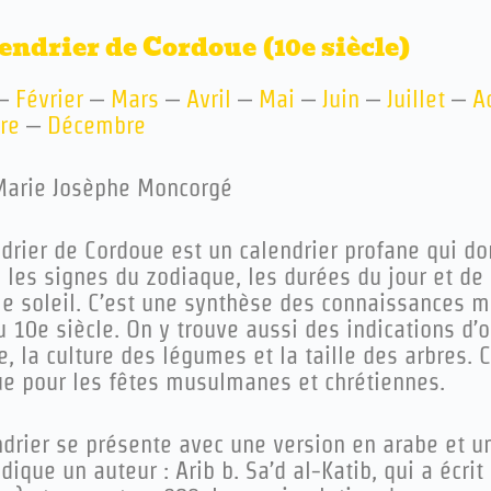
endrier de Cordoue (10e siècle)
–
Février
–
Mars
–
Avril
–
Mai
–
Juin
–
Juillet
–
A
re
–
Décembre
 Marie Josèphe Moncorgé
drier de Cordoue est un calendrier profane qui do
 les signes du zodiaque, les durées du jour et de l
 le soleil. C’est une synthèse des connaissances 
 10e siècle. On y trouve aussi des indications d’o
e, la culture des légumes et la taille des arbres.
que pour les fêtes musulmanes et chrétiennes.
ndrier se présente avec une version en arabe et un
dique un auteur : Arib b. Sa’d al-Katib, qui a écrit