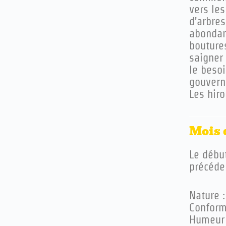
vers les
d’arbres
abondanc
boutures
saigner
le besoi
gouvern
Les hiro
Mois 
Le débu
précéde
Nature :
Conformi
Humeur 