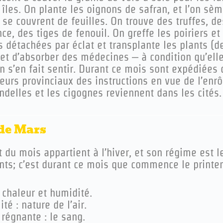
 îles. On plante les oignons de safran, et l’on s
 se couvrent de feuilles. On trouve des truffes, 
e, des tiges de fenouil. On greffe les poiriers e
 détachées par éclat et transplante les plants (de
 et d’absorber des médecines – à condition qu’ell
n s’en fait sentir. Durant ce mois sont expédiées
eurs provinciaux des instructions en vue de l’enr
ndelles et les cigognes reviennent dans les cités.
de Mars
t du mois appartient à l’hiver, et son régime est
nts; c’est durant ce mois que commence le printe
 chaleur et humidité.
té : nature de l’air.
régnante : le sang.