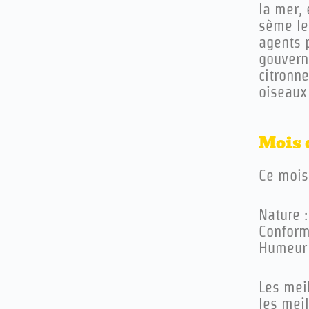
la mer,
sème le
agents p
gouvern
citronne
oiseaux
Mois 
Ce mois 
Nature :
Conformi
Humeur 
L
es mei
les meil