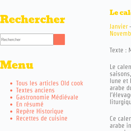
Le cal
Rechercher
Janvier
Novemb
Texte :
Menu
L
e calen
saisons,
lune et
Tous les articles Old cook
arabe du
Textes anciens
l’élevag
Gastronomie Médiévale
liturgi
En résumé
Repère Historique
Recettes de cuisine
C
e cale
arabe in